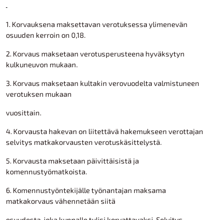
1. Korvauksena maksettavan verotuksessa ylimenevän
osuuden kerroin on 0,18.
2. Korvaus maksetaan verotusperusteena hyväksytyn
kulkuneuvon mukaan.
3. Korvaus maksetaan kultakin verovuodelta valmistuneen
verotuksen mukaan
vuosittain.
4. Korvausta hakevan on liitettävä hakemukseen verottajan
selvitys matkakorvausten verotuskäsittelystä.
5. Korvausta maksetaan päivittäisistä ja
komennustyömatkoista.
6. Komennustyöntekijälle työnantajan maksama
matkakorvaus vähennetään siitä
osuudesta, joka kunnalle tulisi korvattavaksi. Selvitys