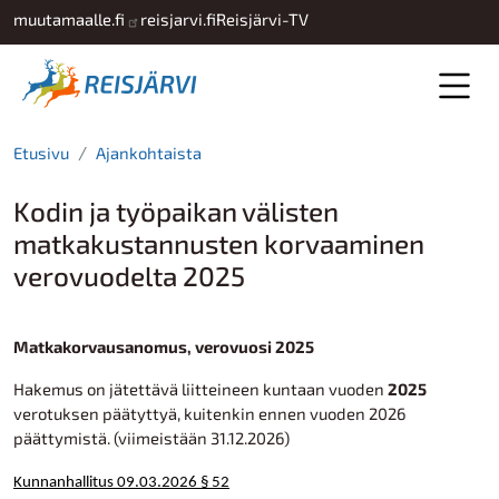
Hyppää pääsisältöön
muutamaalle.fi
reisjarvi.fi
Reisjärvi-TV
Etusivu
Ajankohtaista
Kodin ja työpaikan välisten
matkakustannusten korvaaminen
verovuodelta 2025
Matkakorvausanomus, verovuosi 2025
Hakemus on jätettävä liitteineen kuntaan vuoden
2025
verotuksen päätyttyä, kuitenkin ennen vuoden 2026
päättymistä. (viimeistään 31.12.2026)
Kunnanhallitus 09.03.2026 § 52