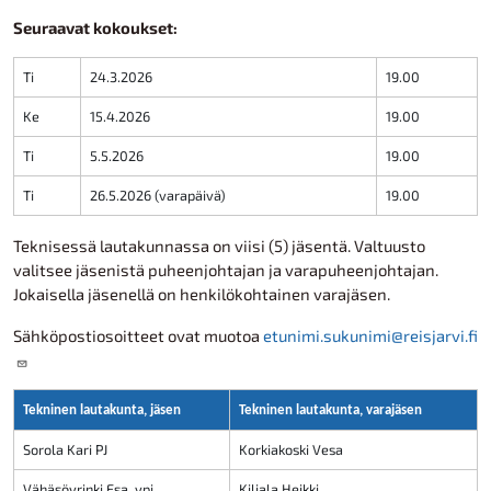
Seuraavat kokoukset:
Ti
24.3.2026
19.00
Ke
15.4.2026
19.00
Ti
5.5.2026
19.00
Ti
26.5.2026 (varapäivä)
19.00
Teknisessä lautakunnassa on viisi (5) jäsentä. Valtuusto
valitsee jäsenistä puheenjohtajan ja varapuheenjohtajan.
Jokaisella jäsenellä on henkilökohtainen varajäsen.
Sähköpostiosoitteet ovat muotoa
etunimi.sukunimi@reisjarvi.fi
Tekninen lautakunta, jäsen
Tekninen lautakunta, varajäsen
Sorola Kari PJ
Korkiakoski Vesa
Vähäsöyrinki Esa, vpj
Kiljala Heikki