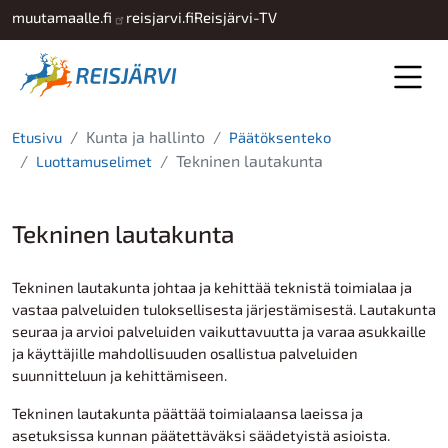
Hyppää pääsisältöön
muutamaalle.fi
reisjarvi.fi
Reisjärvi-TV
Kunta ja hallinto
Etusivu
Päätöksenteko
Tekninen lautakunta
Luottamuselimet
Tekninen lautakunta
Tekninen lautakunta johtaa ja kehittää teknistä toimialaa ja
vastaa palveluiden tuloksellisesta järjestämisestä. Lautakunta
seuraa ja arvioi palveluiden vaikuttavuutta ja varaa asukkaille
ja käyttäjille mahdollisuuden osallistua palveluiden
suunnitteluun ja kehittämiseen.
Tekninen lautakunta päättää toimialaansa laeissa ja
asetuksissa kunnan päätettäväksi säädetyistä asioista.