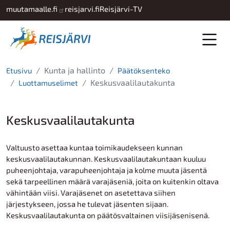
Hyppää pääsisältöön
muutamaalle.fi
reisjarvi.fi
Reisjärvi-TV
Kunta ja hallinto
Etusivu
Päätöksenteko
Keskusvaalilautakunta
Luottamuselimet
Keskusvaalilautakunta
Valtuusto asettaa kuntaa toimikaudekseen kunnan
keskusvaalilautakunnan. Keskusvaalilautakuntaan kuuluu
puheenjohtaja, varapuheenjohtaja ja kolme muuta jäsentä
sekä tarpeellinen määrä varajäseniä, joita on kuitenkin oltava
vähintään viisi. Varajäsenet on asetettava siihen
järjestykseen, jossa he tulevat jäsenten sijaan.
Keskusvaalilautakunta on päätösvaltainen viisijäsenisenä.