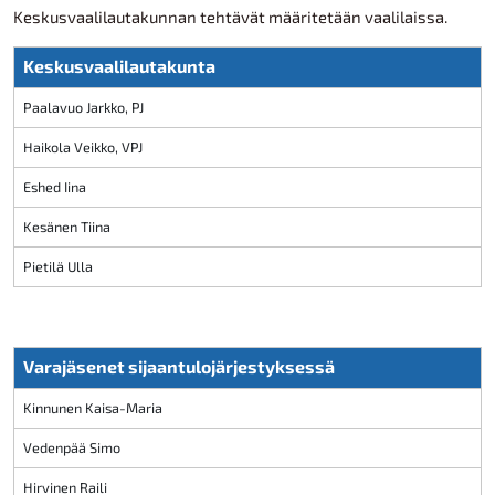
Keskusvaalilautakunnan tehtävät määritetään vaalilaissa.
Keskusvaalilautakunta
Paalavuo Jarkko, PJ
Haikola Veikko, VPJ
Eshed Iina
Kesänen Tiina
Pietilä Ulla
Varajäsenet sijaantulojärjestyksessä
Kinnunen Kaisa-Maria
Vedenpää Simo
Hirvinen Raili