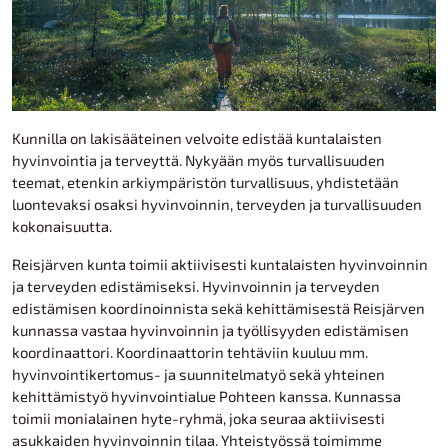
Kunnilla on lakisääteinen velvoite edistää kuntalaisten
hyvinvointia ja terveyttä. Nykyään myös turvallisuuden
teemat, etenkin arkiympäristön turvallisuus, yhdistetään
luontevaksi osaksi hyvinvoinnin, terveyden ja turvallisuuden
kokonaisuutta.
Reisjärven kunta toimii aktiivisesti kuntalaisten hyvinvoinnin
ja terveyden edistämiseksi. Hyvinvoinnin ja terveyden
edistämisen koordinoinnista sekä kehittämisestä Reisjärven
kunnassa vastaa hyvinvoinnin ja työllisyyden edistämisen
koordinaattori. Koordinaattorin tehtäviin kuuluu mm.
hyvinvointikertomus- ja suunnitelmatyö sekä yhteinen
kehittämistyö hyvinvointialue Pohteen kanssa. Kunnassa
toimii monialainen hyte-ryhmä, joka seuraa aktiivisesti
asukkaiden hyvinvoinnin tilaa. Yhteistyössä toimimme