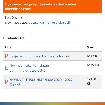
Hyvinvoinnin ja työllisyyden edistämisen
koordinaattori
Satu Oikarinen
satu.oikarinen@reisjarvi.fi
p. 044 3008 205,
Liitetiedostot
Liite
Size
1.41 MB
Laaja hyvinvointikertomus 2021-2024
12.25 MB
Hyvinvointikertomuksen
vähimmäistietosisältö
773.98
HYVINVOINTISUUNNITELMA 2024 - 2027
KB
(2).pdf