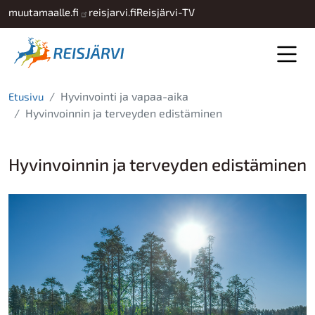
Hyppää pääsisältöön
muutamaalle.fi
reisjarvi.fi
Reisjärvi-TV
Hyvinvointi ja vapaa-aika
Etusivu
Hyvinvoinnin ja terveyden edistäminen
Hyvinvoinnin ja terveyden edistäminen