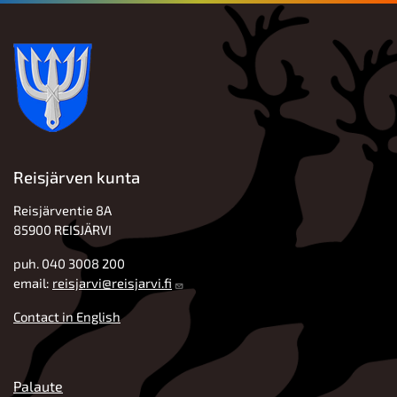
Reisjärven kunta
Reisjärventie 8A
85900 REISJÄRVI
puh. 040 3008 200
email:
reisjarvi@reisjarvi.fi
Contact in English
ALATUNNISTE
Palaute