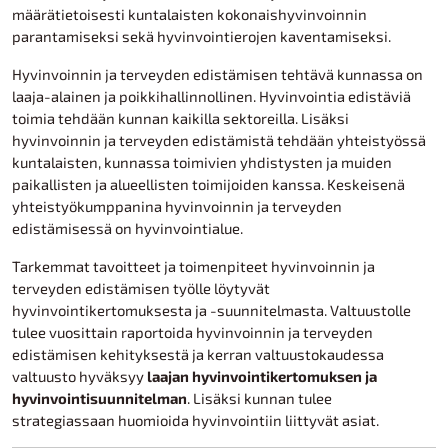
määrätietoisesti kuntalaisten kokonaishyvinvoinnin
parantamiseksi sekä hyvinvointierojen kaventamiseksi.
Hyvinvoinnin ja terveyden edistämisen tehtävä kunnassa on
laaja-alainen ja poikkihallinnollinen. Hyvinvointia edistäviä
toimia tehdään kunnan kaikilla sektoreilla. Lisäksi
hyvinvoinnin ja terveyden edistämistä tehdään yhteistyössä
kuntalaisten, kunnassa toimivien yhdistysten ja muiden
paikallisten ja alueellisten toimijoiden kanssa. Keskeisenä
yhteistyökumppanina hyvinvoinnin ja terveyden
edistämisessä on hyvinvointialue.
Tarkemmat tavoitteet ja toimenpiteet hyvinvoinnin ja
terveyden edistämisen työlle löytyvät
hyvinvointikertomuksesta ja -suunnitelmasta. Valtuustolle
tulee vuosittain raportoida hyvinvoinnin ja terveyden
edistämisen kehityksestä ja kerran valtuustokaudessa
valtuusto hyväksyy
laajan hyvinvointikertomuksen ja
hyvinvointisuunnitelman
. Lisäksi kunnan tulee
strategiassaan huomioida hyvinvointiin liittyvät asiat.