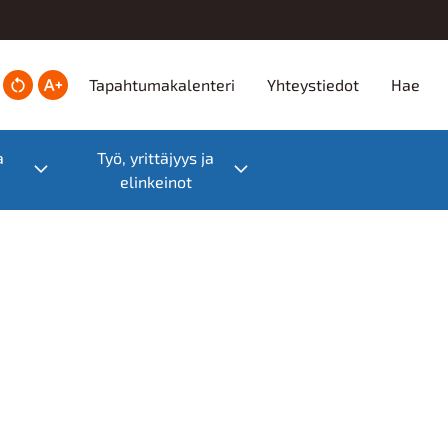
Ylätunniste
Tapahtumakalenteri
Yhteystiedot
Hae
a
Työ, yrittäjyys ja
Toggle submenu
Toggle submenu
elinkeinot