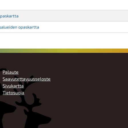
paskartta
salueiden opaskartta
ALATUNNISTE
Palaute
Saavutettavuusseloste
Sivukartta
Tietosuoja