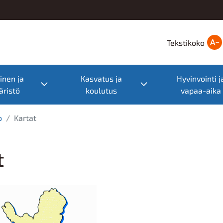
Tekstikoko
nen ja
Kasvatus ja
Hyvinvointi j
nu
Toggle submenu
Toggle submenu
ristö
koulutus
vapaa-aika
o
Kartat
t