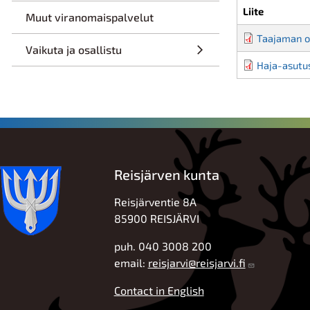
Liite
Muut viranomaispalvelut
Taajaman o
Vaikuta ja osallistu
Haja-asutu
Reisjärven kunta
Reisjärventie 8A
85900 REISJÄRVI
puh. 040 3008 200
email:
reisjarvi@reisjarvi.fi
Contact in English