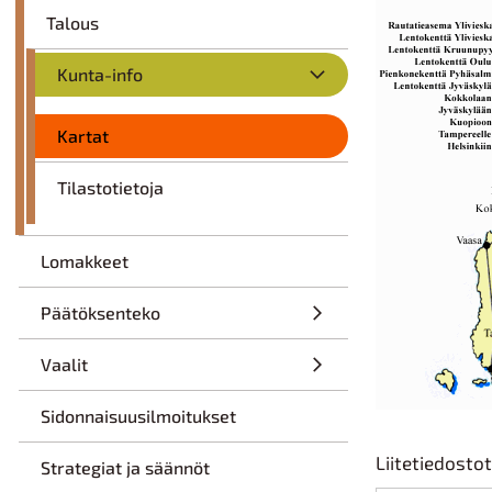
Talous
Kunta-info
Kartat
Tilastotietoja
Lomakkeet
Päätöksenteko
Vaalit
Sidonnaisuusilmoitukset
Liitetiedostot
Strategiat ja säännöt