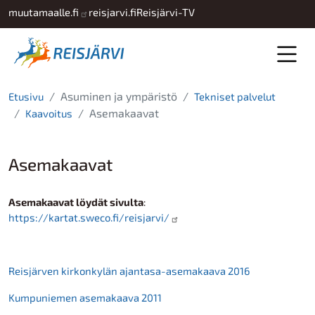
Hyppää pääsisältöön
muutamaalle.fi
reisjarvi.fi
Reisjärvi-TV
Asuminen ja ympäristö
Etusivu
Tekniset palvelut
Asemakaavat
Kaavoitus
Asemakaavat
Asemakaavat löydät sivulta
:
https://kartat.sweco.fi/reisjarvi/
Reisjärven kirkonkylän ajantasa-asemakaava 2016
Kumpuniemen asemakaava 2011