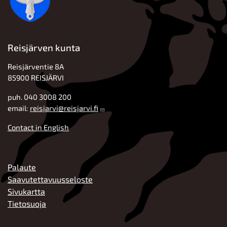
Reisjärven kunta
Reisjärventie 8A
85900 REISJÄRVI
puh. 040 3008 200
email:
reisjarvi@reisjarvi.fi
Contact in English
ALATUNNISTE
Palaute
Saavutettavuusseloste
Sivukartta
Tietosuoja