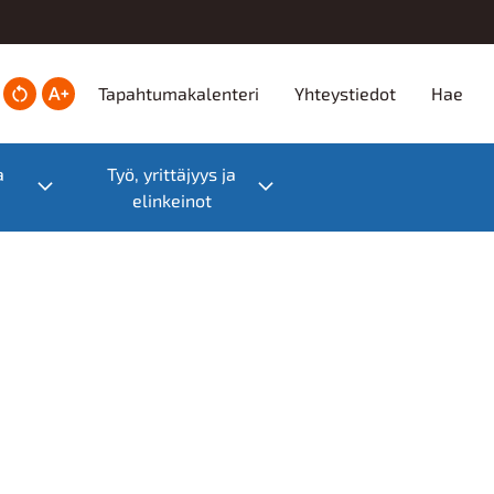
Ylätunniste
Tapahtumakalenteri
Yhteystiedot
Hae
a
Työ, yrittäjyys ja
Toggle submenu
Toggle submenu
elinkeinot