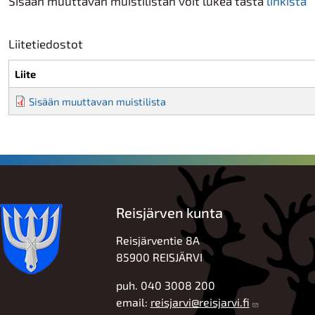
Sisään muuttavan muistilistan voit lukea tästä
linkistä
Liitetiedostot
Liite
Sisään muuttavan muistilista
Reisjärven kunta
Reisjärventie 8A
85900 REISJÄRVI
puh. 040 3008 200
email:
reisjarvi@reisjarvi.fi