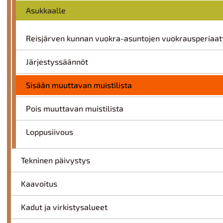
Asukkaalle
Reisjärven kunnan vuokra-asuntojen vuokrausperiaat
Järjestyssäännöt
Sisään muuttavan muistilista
Pois muuttavan muistilista
Loppusiivous
Tekninen päivystys
Kaavoitus
Kadut ja virkistysalueet