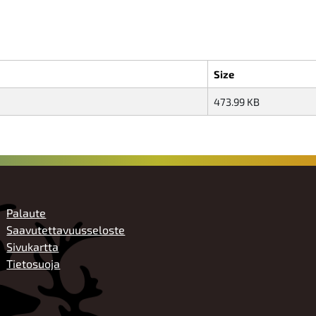
Size
473.99 KB
ALATUNNISTE
Palaute
Saavutettavuusseloste
Sivukartta
Tietosuoja