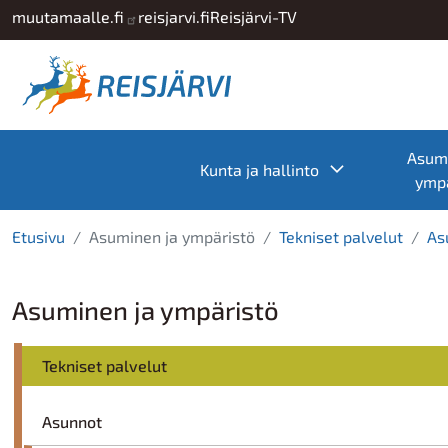
Hyppää pääsisältöön
muutamaalle.fi
reisjarvi.fi
Reisjärvi-TV
Asumi
Toggle subme
Kunta ja hallinto
ympä
Etusivu
Asuminen ja ympäristö
Tekniset palvelut
As
Asuminen ja ympäristö
Tekniset palvelut
Asunnot