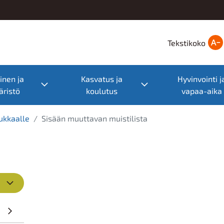
Tekstikoko
nen ja
Kasvatus ja
Hyvinvointi j
nu
Toggle submenu
Toggle submenu
ristö
koulutus
vapaa-aika
ukkaalle
Sisään muuttavan muistilista