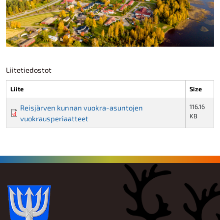
Liitetiedostot
Liite
Size
116.16
Reisjärven kunnan vuokra-asuntojen
KB
vuokrausperiaatteet