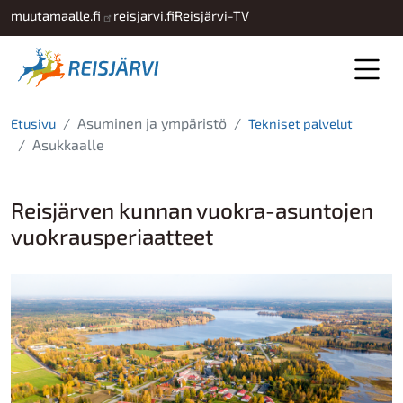
Hyppää pääsisältöön
muutamaalle.fi
reisjarvi.fi
Reisjärvi-TV
Asuminen ja ympäristö
Etusivu
Tekniset palvelut
Asukkaalle
Reisjärven kunnan vuokra-asuntojen
vuokrausperiaatteet