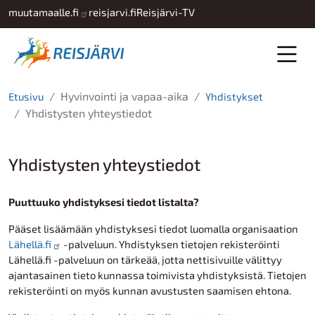
Hyppää pääsisältöön
muutamaalle.fi
reisjarvi.fi
Reisjärvi-TV
Hyvinvointi ja vapaa-aika
Etusivu
Yhdistykset
Yhdistysten yhteystiedot
Yhdistysten yhteystiedot
Puuttuuko yhdistyksesi tiedot listalta?
Pääset lisäämään yhdistyksesi tiedot luomalla organisaation
Lähellä.fi
-palveluun. Yhdistyksen tietojen rekisteröinti
Lähellä.fi -palveluun on tärkeää, jotta nettisivuille välittyy
ajantasainen tieto kunnassa toimivista yhdistyksistä. Tietojen
rekisteröinti on myös kunnan avustusten saamisen ehtona.