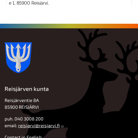
Reisjärven kunta
Reisjärventie 8A
85900 REISJÄRVI
puh. 040 3008 200
email:
reisjarvi@reisjarvi.fi
Contact in English