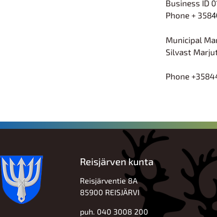
Business ID 
Phone + 358
4
Municipal Ma
Silvast Marju
Phone +3584
Reisjärven kunta
Reisjärventie 8A
85900 REISJÄRVI
puh. 040 3008 200