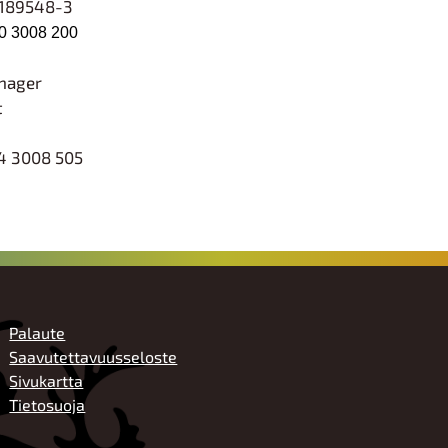
0189548-3
0 3008 200
nager
t
4 3008 505
ALATUNNISTE
Palaute
Saavutettavuusseloste
Sivukartta
Tietosuoja