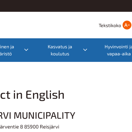
Tekstikoko
nen ja
Kasvatus ja
Hyvinvointi j
nu
Toggle submenu
Toggle submenu
ristö
koulutus
vapaa-aika
ct in English
RVI MUNICIPALITY
ärventie 8 85900 Reisjärvi