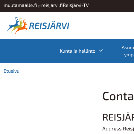
Hyppää pääsisältöön
muutamaalle.fi
reisjarvi.fi
Reisjärvi-TV
Asumi
Toggle subme
Kunta ja hallinto
ympä
Etusivu
Conta
REISJÄ
Address Reisj