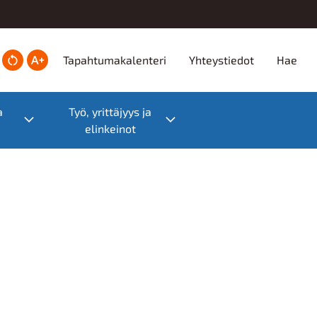
Ylätunniste
Tapahtumakalenteri
Yhteystiedot
Hae
a
Työ, yrittäjyys ja
Toggle submenu
Toggle submenu
elinkeinot