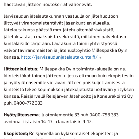
haettavan jätteen noutokerrat vähenevät.
Järviseudun jätelautakunnan vastuulla on jätehuoltoon
liittyvät viranomaistehtävät jäsenkuntien alueella.
Jätelautakunta päättää mm. jätehuoltomääräyksistä,
jätetaksasta ja maksuista sekä siitä, millainen palvelutaso
kuntalaisille tarjotaan. Lautakunta toimii yhteistyössä
valvontaviranomaisten ja jätehuoltoyhtiö Millespakka Oy:n
kanssa.
http://jarviseudunjatelautakunta.fi/
Jätteenkuljetus;
Millespakka Oy:n toiminta-alueella on ns.
kiinteistökohtainen jätteenkuljetus eli muun kuin ekopistesiin
ja hyötyjäteasemille vietävän jätteen poiskuljettamisesta
kiinteistö tekee sopimuksen jätekuljetusta hoitavan yrityksen
kanssa. Reisjärvellä Reisjärven Jätehuolto ja Koneurakointi Oy
puh. 0400-772 333
Hyötyjäteasema;
luotoniementie 33 puh 0400-758 333
avoinna tiistaisin 14-17 ja lauantaisin 9-12.
Ekopisteet;
Reisjärvellä on kyläkohtaiset ekopisteet ja