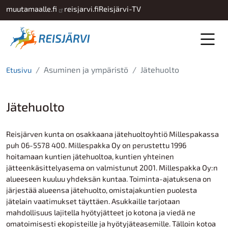
Hyppää pääsisältöön
muutamaalle.fi
reisjarvi.fi
Reisjärvi-TV
Asuminen ja ympäristö
Jätehuolto
Etusivu
Jätehuolto
Reisjärven kunta on osakkaana jätehuoltoyhtiö Millespakassa
puh 06-5578 400. Millespakka Oy on perustettu 1996
hoitamaan kuntien jätehuoltoa, kuntien yhteinen
jätteenkäsittelyasema on valmistunut 2001. Millespakka Oy:n
alueeseen kuuluu yhdeksän kuntaa. Toiminta-ajatuksena on
järjestää alueensa jätehuolto, omistajakuntien puolesta
jätelain vaatimukset täyttäen. Asukkaille tarjotaan
mahdollisuus lajitella hyötyjätteet jo kotona ja viedä ne
omatoimisesti ekopisteille ja hyötyjäteasemille. Tälloin kotoa