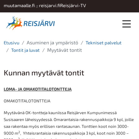
Hyppää pääsisältöön
muutamaalle.fi
reisjarvi.fi
Reisjärvi-TV
Asuminen ja ympäristö
Etusivu
Tekniset palvelut
Myytävät tontit
Tontit ja luvat
Kunnan myytävät tontit
LOMA- JA OMAKOTITALOTONTTEJA
OMAKOTITALOTONTTEJA
Myytävänä OK-tontteja kauniissa Reisjärven Kumpunimessä
Susisaaren läheisyydessä. Omarantaisia rakennuspaikkoja 9 kpl, joille
saa rakentaa myös erillisen rantasaunan. Tonttien koot noin 3000-
2
9000 m
, Yhteisrantaisia rakennuspaikkoja 3 kpl, koot noin 3000 –
2