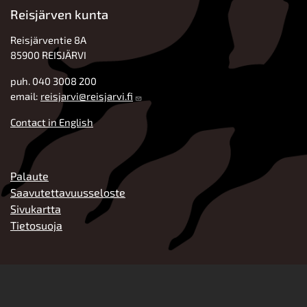
Reisjärven kunta
Reisjärventie 8A
85900 REISJÄRVI
puh. 040 3008 200
email:
reisjarvi@reisjarvi.fi
Contact in English
ALATUNNISTE
Palaute
Saavutettavuusseloste
Sivukartta
Tietosuoja