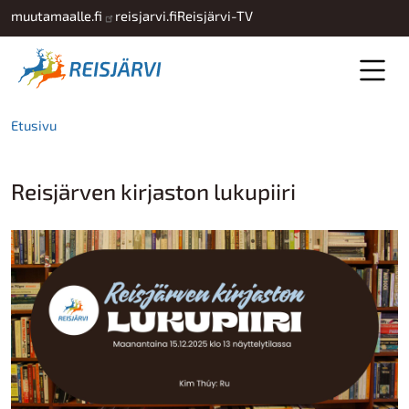
Hyppää pääsisältöön
muutamaalle.fi
reisjarvi.fi
Reisjärvi-TV
Etusivu
Reisjärven kirjaston lukupiiri