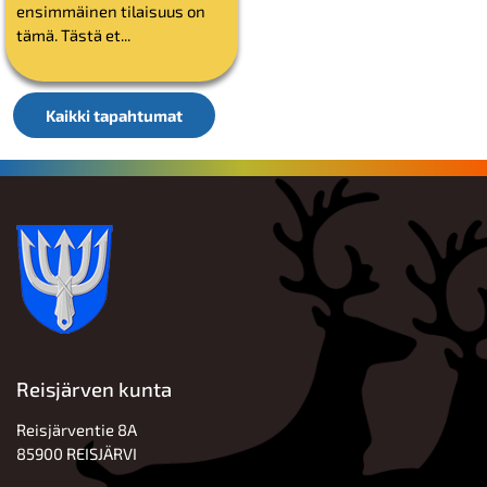
ensimmäinen tilaisuus on
tämä. Tästä et...
Kaikki tapahtumat
Reisjärven kunta
Reisjärventie 8A
85900 REISJÄRVI