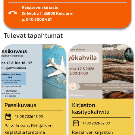
Reisjärven kirjasto
Kirkkotie 1, 85900 Reisjärvi
p. 040 3008 481
Tulevat tapahtumat
Passikuvaus
Kirjaston
käsityökahvila
13.08.2026 16:00
17.08.2026 12:00
Passikuvaus Reisjärven
kirjastolla torstaina
Reisjärven kirjaston