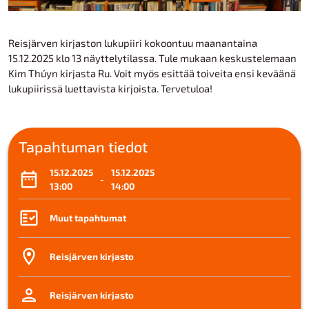
Reisjärven kirjaston lukupiiri kokoontuu maanantaina
15.12.2025 klo 13 näyttelytilassa. Tule mukaan keskustelemaan
Kim Thúyn kirjasta Ru. Voit myös esittää toiveita ensi keväänä
lukupiirissä luettavista kirjoista. Tervetuloa!
Tapahtuman tiedot
15.12.2025
15.12.2025
-
13:00
14:00
Muut tapahtumat
Reisjärven kirjasto
Reisjärven kirjasto