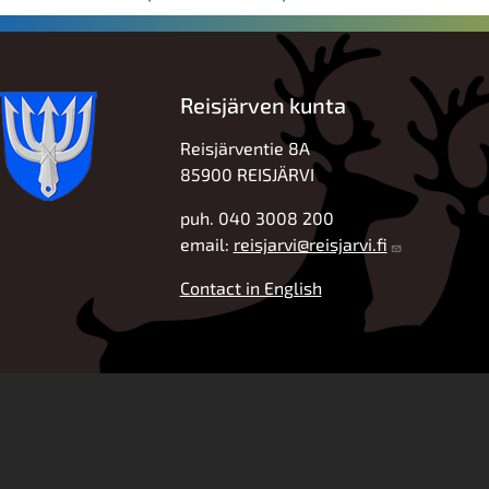
Reisjärven kunta
Reisjärventie 8A
85900 REISJÄRVI
puh. 040 3008 200
email:
reisjarvi@reisjarvi.fi
Contact in English