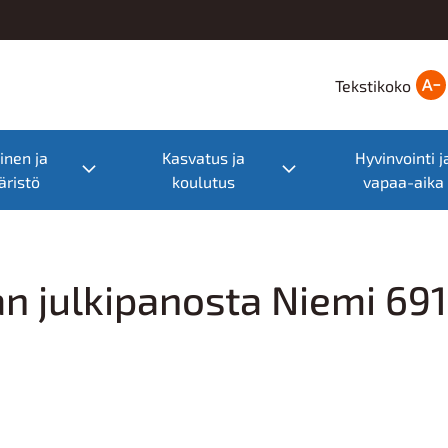
Tekstikoko
nen ja
Kasvatus ja
Hyvinvointi j
nu
Toggle submenu
Toggle submenu
ristö
koulutus
vapaa-aika
an julkipanosta Niemi 69