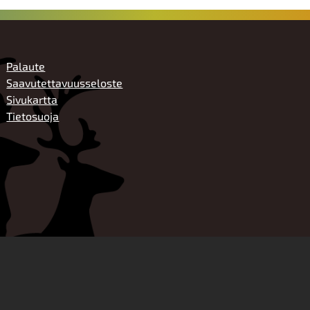
ALATUNNISTE
Palaute
Saavutettavuusseloste
Sivukartta
Tietosuoja