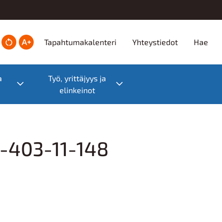
Ylätunniste
Tapahtumakalenteri
Yhteystiedot
Hae
a
Työ, yrittäjyys ja
Toggle submenu
Toggle submenu
elinkeinot
1-403-11-148