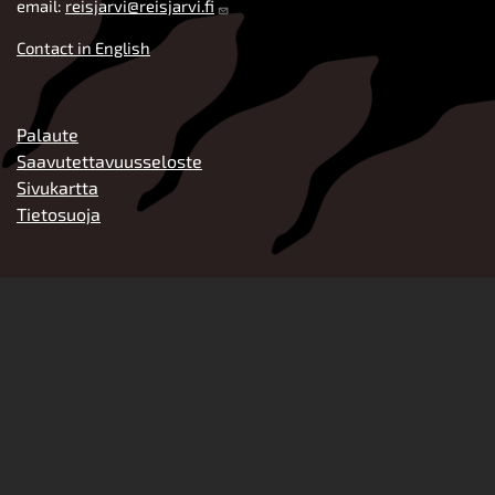
email:
reisjarvi@reisjarvi.fi
Contact in English
ALATUNNISTE
Palaute
Saavutettavuusseloste
Sivukartta
Tietosuoja