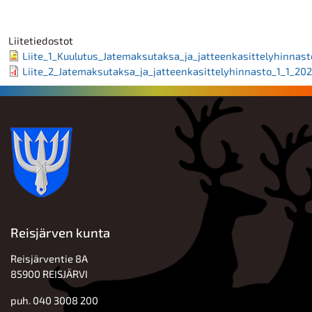
Liitetiedostot
Liite_1_Kuulutus_Jatemaksutaksa_ja_jatteenkasittelyhinnast
Liite_2_Jatemaksutaksa_ja_jatteenkasittelyhinnasto_1_1_20
Reisjärven kunta
Reisjärventie 8A
85900 REISJÄRVI
puh. 040 3008 200