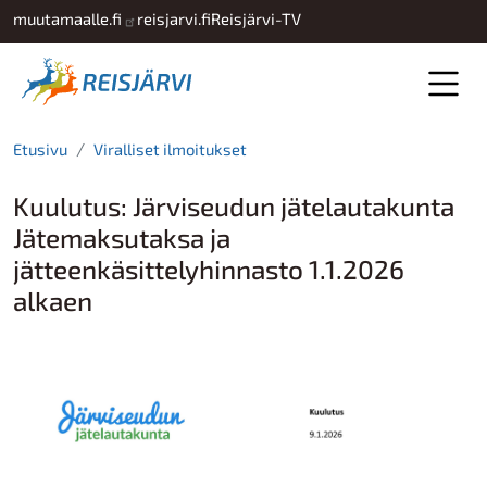
Hyppää pääsisältöön
muutamaalle.fi
reisjarvi.fi
Reisjärvi-TV
Etusivu
Viralliset ilmoitukset
Kuulutus: Järviseudun jätelautakunta
Jätemaksutaksa ja
jätteenkäsittelyhinnasto 1.1.2026
alkaen