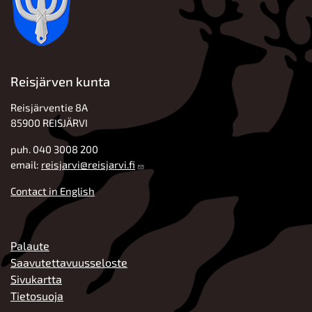
Reisjärven kunta
Reisjärventie 8A
85900 REISJÄRVI
puh. 040 3008 200
email:
reisjarvi@reisjarvi.fi
Contact in English
ALATUNNISTE
Palaute
Saavutettavuusseloste
Sivukartta
Tietosuoja