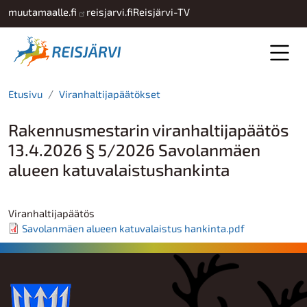
Hyppää pääsisältöön
muutamaalle.fi
reisjarvi.fi
Reisjärvi-TV
Etusivu
Viranhaltijapäätökset
Rakennusmestarin viranhaltijapäätös
13.4.2026 § 5/2026 Savolanmäen
alueen katuvalaistushankinta
Viranhaltijapäätös
Savolanmäen alueen katuvalaistus hankinta.pdf