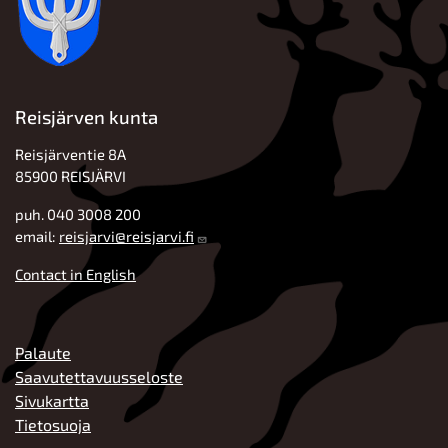
Reisjärven kunta
Reisjärventie 8A
85900 REISJÄRVI
puh. 040 3008 200
email:
reisjarvi@reisjarvi.fi
Contact in English
ALATUNNISTE
Palaute
Saavutettavuusseloste
Sivukartta
Tietosuoja