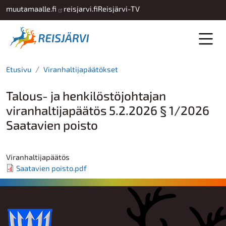
Hyppää pääsisältöön
muutamaalle.fi
reisjarvi.fi
Reisjärvi-TV
Etusivu
Viranhaltijapäätökset
Talous- ja henkilöstöjohtajan
viranhaltijapäätös 5.2.2026 § 1/2026
Saatavien poisto
Viranhaltijapäätös
Saatavien poisto.pdf