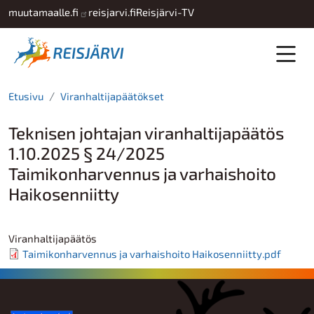
Hyppää pääsisältöön
muutamaalle.fi
reisjarvi.fi
Reisjärvi-TV
Etusivu
Viranhaltijapäätökset
Teknisen johtajan viranhaltijapäätös
1.10.2025 § 24/2025
Taimikonharvennus ja varhaishoito
Haikosenniitty
Viranhaltijapäätös
Taimikonharvennus ja varhaishoito Haikosenniitty.pdf